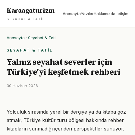
Karaagaturizm
Anasayfa
Yazılar
Hakkımızda
İletişim
SEYAHAT & TATIL
Anasayfa
·
Seyahat & Tatil
SEYAHAT & TATIL
Yalnız seyahat severler için
Türkiye'yi keşfetmek rehberi
30 Haziran 2026
Yolculuk sırasında yerel bir dergiye ya da kitaba göz
atmak, Türkiye kültür turu bölgesi hakkında rehber
kitapların sunmadığı içeriden perspektifler sunuyor.