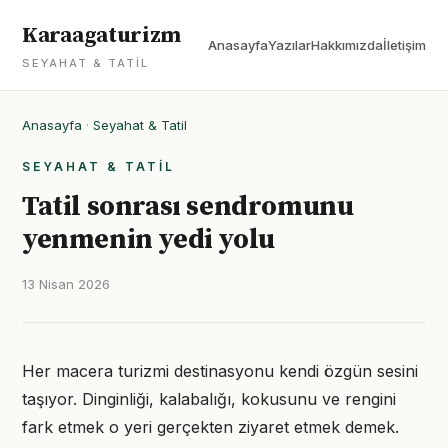
Karaagaturizm
Anasayfa
Yazılar
Hakkımızda
İletişim
SEYAHAT & TATIL
Anasayfa
·
Seyahat & Tatil
SEYAHAT & TATIL
Tatil sonrası sendromunu
yenmenin yedi yolu
13 Nisan 2026
Her macera turizmi destinasyonu kendi özgün sesini
taşıyor. Dinginliği, kalabalığı, kokusunu ve rengini
fark etmek o yeri gerçekten ziyaret etmek demek.