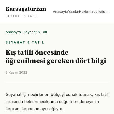
Karaagaturizm
Anasayfa
Yazılar
Hakkımızda
İletişim
SEYAHAT & TATIL
Anasayfa
·
Seyahat & Tatil
SEYAHAT & TATIL
Kış tatili öncesinde
öğrenilmesi gereken dört bilgi
9 Kasım 2022
Seyahat için belirlenen bütçeyi esnek tutmak, kış tatili
sırasında beklenmedik ama değerli bir deneyimin
kapısını kapamamayı sağlıyor.