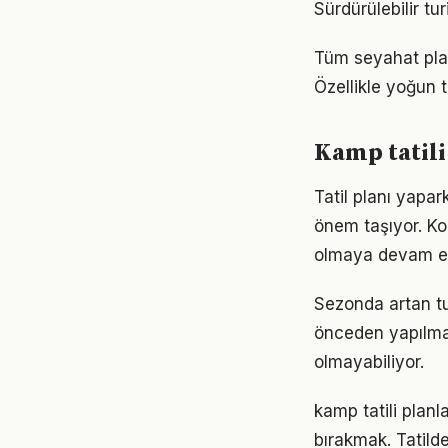
Sürdürülebilir tu
Tüm seyahat planl
Özellikle yoğun t
Kamp tatili
Tatil planı yapa
önem taşıyor. Kon
olmaya devam ed
Sezonda artan tu
önceden yapılmas
olmayabiliyor.
kamp tatili plan
bırakmak. Tatil