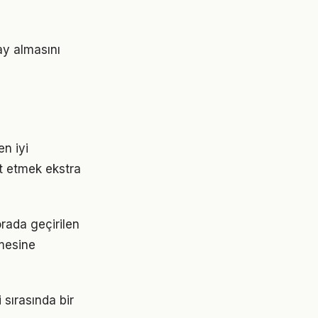
ay almasını
en iyi
at etmek ekstra
orada geçirilen
emesine
 sırasında bir