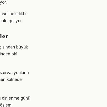
yor.
sel hazırlıktır.
hale geliyor.
ler
açısından büyük
inden biri
ezervasyonların
nen kalitede
sı dinlenme günü
özlemi