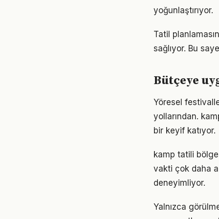
yoğunlaştırıyor.
Tatil planlaması
sağlıyor. Bu saye
Bütçeye uyg
Yöresel festivall
yollarından. kamp
bir keyif katıyor.
kamp tatili bölge
vakti çok daha an
deneyimliyor.
Yalnızca görülmes