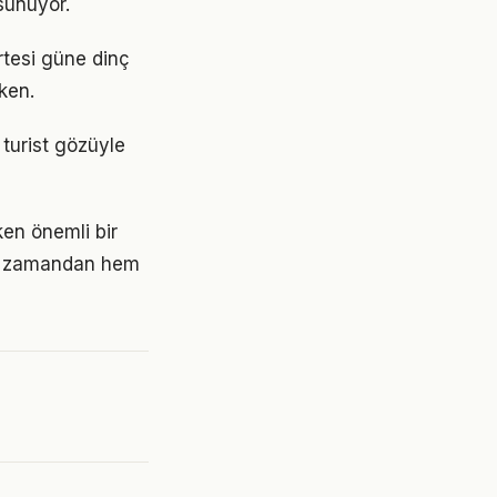
sunuyor.
rtesi güne dinç
ken.
i turist gözüyle
en önemli bir
em zamandan hem