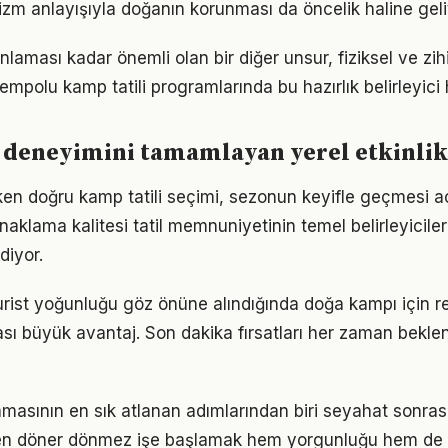
rizm anlayışıyla doğanın korunması da öncelik haline geli
aması kadar önemli olan bir diğer unsur, fiziksel ve zihin
empolu kamp tatili programlarında bu hazırlık belirleyici 
 deneyimini tamamlayan yerel etkinlik
rken doğru kamp tatili seçimi, sezonun keyifle geçmesi 
aklama kalitesi tatil memnuniyetinin temel belirleyiciler
iyor.
rist yoğunluğu göz önüne alındığında doğa kampı için r
ı büyük avantaj. Son dakika fırsatları her zaman bekle
lamasının en sık atlanan adımlarından biri seyahat sonra
den döner dönmez işe başlamak hem yorgunluğu hem de 