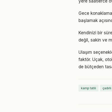
yere saatlerce o
Gece konaklaması
başlamak açısınd
Kendinizi bir sür
değil, sakin ve m
Ulaşım seçenekle
faktör. Uçak, o
de bütçeden tasa
kamp tatili
çadırl