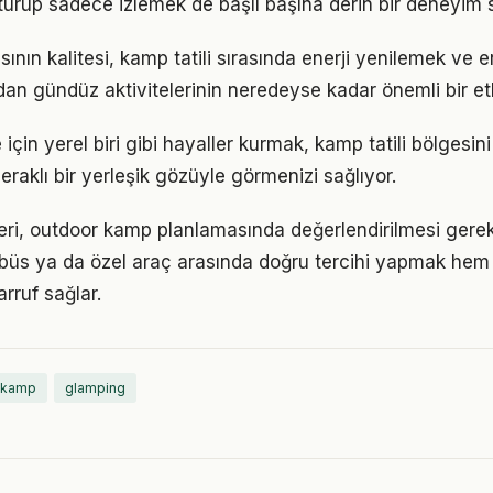
turup sadece izlemek de başlı başına derin bir deneyim 
nın kalitesi, kamp tatili sırasında enerji yenilemek ve e
an gündüz aktivitelerinin neredeyse kadar önemli bir et
e için yerel biri gibi hayaller kurmak, kamp tatili bölgesin
eraklı bir yerleşik gözüyle görmenizi sağlıyor.
ri, outdoor kamp planlamasında değerlendirilmesi gerek
tobüs ya da özel araç arasında doğru tercihi yapmak h
rruf sağlar.
ı kamp
glamping