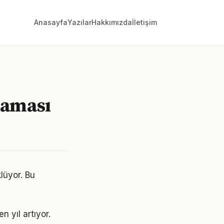
Anasayfa
Yazılar
Hakkımızda
İletişim
laması
lüyor. Bu
n yıl artıyor.