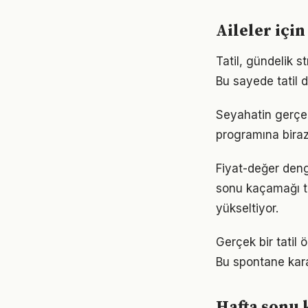
Aileler için
Tatil, gündelik s
Bu sayede tatil 
Seyahatin gerçe
programına biraz
Fiyat-değer deng
sonu kaçamağı ta
yükseltiyor.
Gerçek bir tatil
Bu spontane kara
Hafta sonu 