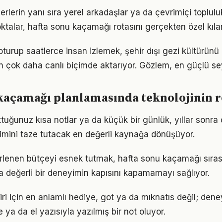
yerlerin yanı sıra yerel arkadaşlar ya da çevrimiçi topluluk
oktalar, hafta sonu kaçamağı rotasını gerçekten özel kılan
oturup saatlerce insan izlemek, şehir dışı gezi kültürünü 
 çok daha canlı biçimde aktarıyor. Gözlem, en güçlü se
kaçamağı planlamasında teknolojinin r
ttuğunuz kısa notlar ya da küçük bir günlük, yıllar sonra
mini taze tutacak en değerli kaynağa dönüşüyor.
irlenen bütçeyi esnek tutmak, hafta sonu kaçamağı sıra
değerli bir deneyimin kapısını kapamamayı sağlıyor.
iri için en anlamlı hediye, got ya da mıknatıs değil; den
 ya da el yazısıyla yazılmış bir not oluyor.