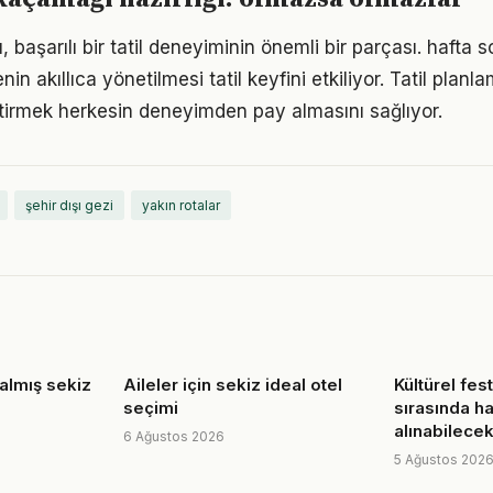
 başarılı bir tatil deneyiminin önemli bir parçası. hafta
nin akıllıca yönetilmesi tatil keyfini etkiliyor. Tatil planla
etirmek herkesin deneyimden pay almasını sağlıyor.
şehir dışı gezi
yakın rotalar
kalmış sekiz
Aileler için sekiz ideal otel
Kültürel fes
seçimi
sırasında ha
alınabilecek
6 Ağustos 2026
5 Ağustos 202