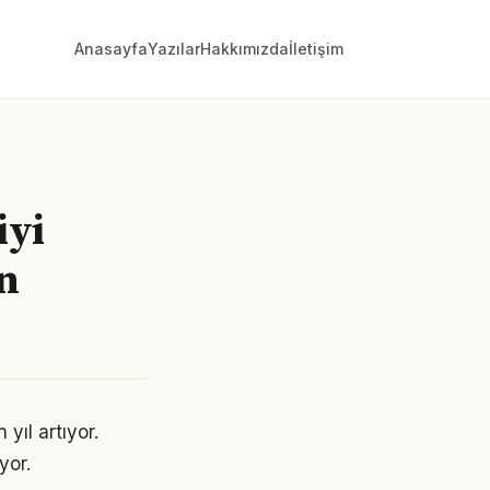
Anasayfa
Yazılar
Hakkımızda
İletişim
iyi
n
yıl artıyor.
yor.