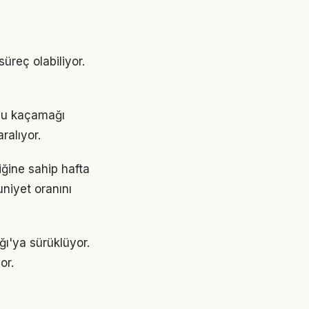
üreç olabiliyor.
onu kaçamağı
ralıyor.
iğine sahip hafta
niyet oranını
ğı'ya sürüklüyor.
or.