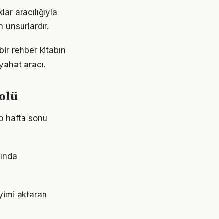
lar aracılığıyla
 unsurlardır.
bir rehber kitabın
yahat aracı.
olü
 o hafta sonu
sında
eyimi aktaran