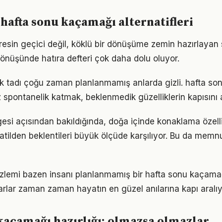
 hafta sonu kaçamağı alternatifleri
tresin geçici değil, köklü bir dönüşüme zemin hazırlayan s
dönüşünde hatıra defteri çok daha dolu oluyor.
k tadı çoğu zaman planlanmamış anlarda gizli. hafta s
 spontanelik katmak, beklenmedik güzelliklerin kapısını a
esi açısından bakıldığında, doğa içinde konaklama özell
tilden beklentileri büyük ölçüde karşılıyor. Bu da memnu
 özlemi bazen insanı planlanmamış bir hafta sonu kaçama
rlar zaman zaman hayatın en güzel anılarına kapı aralıy
kaçamağı hazırlığı: olmazsa olmazlar