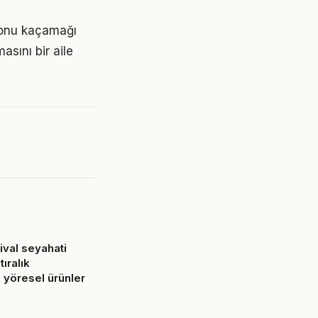
 sonu kaçamağı
masını bir aile
tival seyahati
tıralık
 yöresel ürünler
6