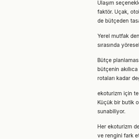
Ulaşım seçenekle
faktör. Uçak, o
de bütçeden tasa
Yerel mutfak dene
sırasında yöresel
Bütçe planlaması,
bütçenin akıllıca 
rotaları kadar değ
ekoturizm için te
Küçük bir butik 
sunabiliyor.
Her ekoturizm de
ve rengini fark 