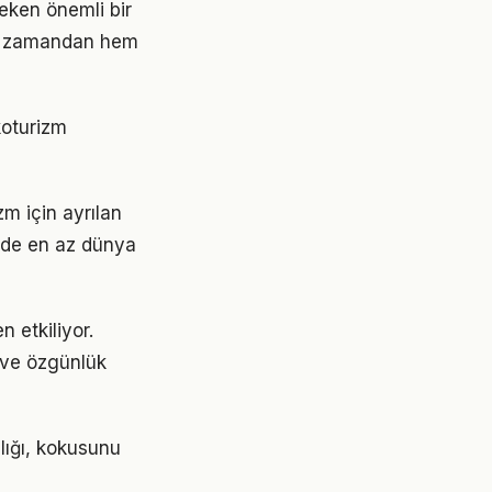
eken önemli bir
em zamandan hem
koturizm
zm için ayrılan
er de en az dünya
n etkiliyor.
 ve özgünlük
lığı, kokusunu