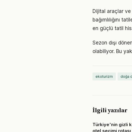
Dijital araçlar v
bağımlılığını ta
en güçlü tatil his
Sezon dışı döne
olabiliyor. Bu ya
ekoturizm
doğa d
İlgili yazılar
Türkiye'nin gizli 
otel seçimi rotası