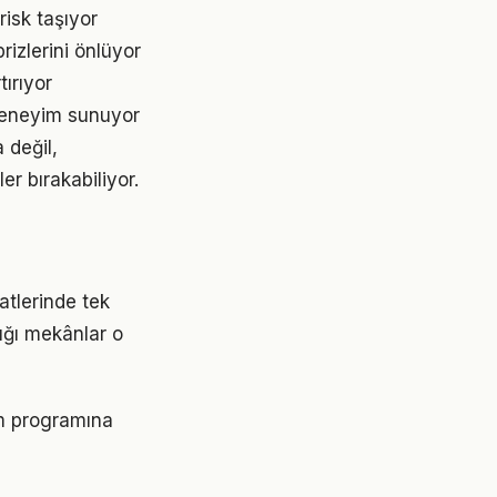
isk taşıyor
izlerini önlüyor
ırıyor
deneyim sunuyor
 değil,
r bırakabiliyor.
tlerinde tek
ığı mekânlar o
zm programına