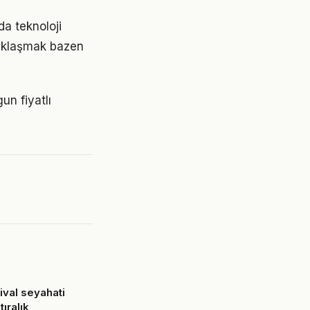
da teknoloji
uzaklaşmak bazen
n fiyatlı
tival seyahati
tıralık