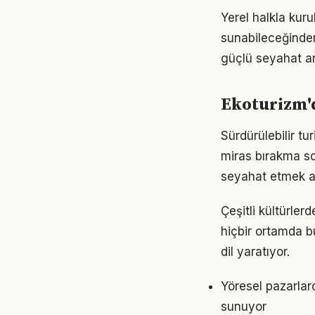
Yerel halkla kur
sunabileceğinden
güçlü seyahat a
Ekoturizm'd
Sürdürülebilir t
miras bırakma so
seyahat etmek artı
Çeşitli kültürle
hiçbir ortamda b
dil yaratıyor.
Yöresel pazarlar
sunuyor