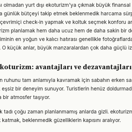
ı olmadan yurt dışı ekoturizm'ya çıkmak büyük finansal r
 günlük bütçeyi takip etmek beklenmedik harcama sürpr
çevrimiçi check-in yapmak ve koltuk seçmek konforu art
urizm planlamak hem daha ucuz hem de daha sakin bir 
inin en yoğun ve kalıcı hatırası genellikle fotoğraflarda
. O küçük anlar, büyük manzaralardan çok daha güçlü izle
ekoturizm: avantajları ve dezavantajları
n ruhunu tam anlamıyla kavramak için sabahın erken saa
eşsiz bir deneyim sunuyor. Turistlerin henüz doldurmad
bir atmosfer taşıyor.
k tadı çoğu zaman planlanmamış anlarda gizli. ekoturi
 katmak, beklenmedik güzelliklerin kapısını aralıyor.