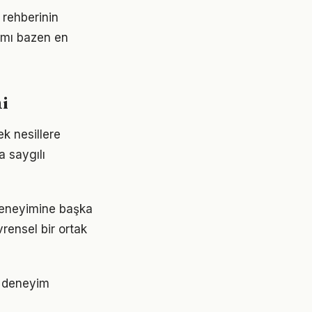
 rehberinin
şımı bazen en
i
k nesillere
a saygılı
 deneyimine başka
rensel bir ortak
r deneyim