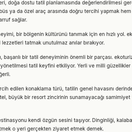
ri, doğa dostu tatil planlamasında değerlendirilmesi ger
tobüs ya da özel araç arasında doğru tercihi yapmak h
rruf sağlar.
yimi, bir bölgenin kültürünü tanımak için en hızlı yol. e
 lezzetleri tatmak unutulmaz anılar bırakıyor.
 başarılı bir tatil deneyiminin önemli bir parçası. ekoturi
yönetilmesi tatil keyfini etkiliyor. Yerli ve milli güzellikl
erli.
rcih edilen konaklama türü, tatilin genel havasını derinde
otel, büyük bir resort zincirinin sunamayacağı samimiyet
stinasyonu kendi özgün sesini taşıyor. Dinginliği, kalaba
etmek o yeri gerçekten ziyaret etmek demek.