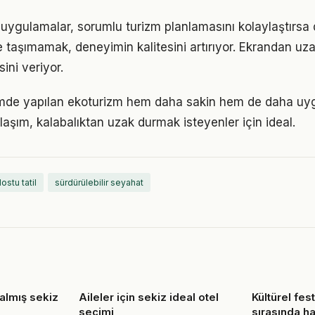
e uygulamalar, sorumlu turizm planlamasını kolaylaştırsa 
tile taşımamak, deneyimin kalitesini artırıyor. Ekrandan 
sini veriyor.
mde yapılan ekoturizm hem daha sakin hem de daha uygu
klaşım, kalabalıktan uzak durmak isteyenler için ideal.
ostu tatil
sürdürülebilir seyahat
kalmış sekiz
Aileler için sekiz ideal otel
Kültürel fes
seçimi
sırasında ha